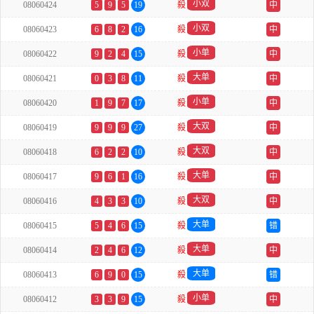
小双
08060424
5
9
5
19
殺
中
小双
08060423
6
8
2
16
殺
中
小单
08060422
9
2
4
15
殺
中
大单
08060421
0
3
8
11
殺
中
小单
08060420
1
9
7
17
殺
中
大双
08060419
9
9
9
27
殺
中
大双
08060418
6
2
2
10
殺
中
大单
08060417
9
6
1
16
殺
中
大双
08060416
4
3
3
10
殺
中
大单
08060415
5
4
6
15
殺
错
大单
08060414
2
4
6
12
殺
中
大单
08060413
6
9
0
15
殺
错
小单
08060412
3
3
9
15
殺
中