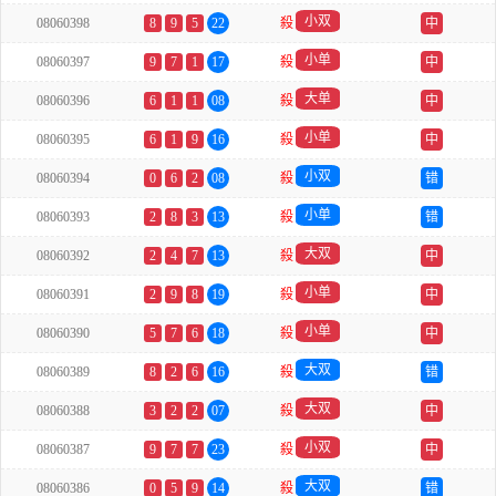
小双
08060398
8
9
5
22
殺
中
小单
08060397
9
7
1
17
殺
中
大单
08060396
6
1
1
08
殺
中
小单
08060395
6
1
9
16
殺
中
小双
08060394
0
6
2
08
殺
错
小单
08060393
2
8
3
13
殺
错
大双
08060392
2
4
7
13
殺
中
小单
08060391
2
9
8
19
殺
中
小单
08060390
5
7
6
18
殺
中
大双
08060389
8
2
6
16
殺
错
大双
08060388
3
2
2
07
殺
中
小双
08060387
9
7
7
23
殺
中
大双
08060386
0
5
9
14
殺
错