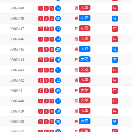
大单
08060449
3
6
5
14
殺
中
小双
08060448
3
3
2
08
殺
错
小双
08060447
0
5
8
13
殺
中
大单
08060446
3
6
5
14
殺
中
大双
08060445
7
4
9
20
殺
错
大双
08060444
0
9
7
16
殺
错
大双
08060443
9
8
4
21
殺
中
大单
08060442
1
8
3
12
殺
中
大单
08060441
7
1
1
09
殺
中
大单
08060440
2
1
9
12
殺
中
大单
08060439
0
4
6
10
殺
中
大双
08060438
9
6
5
20
殺
错
小单