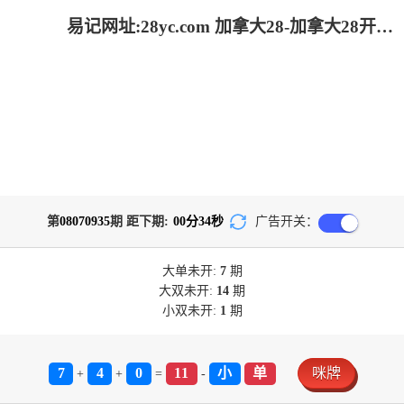
易记网址:28yc.com 加拿大28-加拿大28开奖|PC结果预测官网|加拿大28预测_专注研究加拿大预测!
第
08070935
期 距下期:
00
分
34
秒
广告开关：
大单
未开:
7
期
大双
未开:
14
期
小双
未开:
1
期
7
4
0
11
小
单
咪牌
+
+
=
-