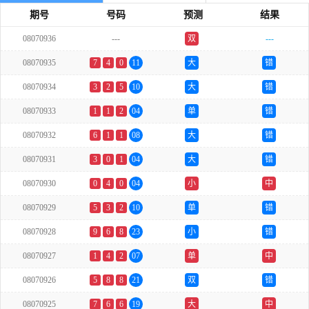
期号
号码
预测
结果
08070936
---
双
---
08070935
7
4
0
11
大
错
08070934
3
2
5
10
大
错
08070933
1
1
2
04
单
错
08070932
6
1
1
08
大
错
08070931
3
0
1
04
大
错
08070930
0
4
0
04
小
中
08070929
5
3
2
10
单
错
08070928
9
6
8
23
小
错
08070927
1
4
2
07
单
中
08070926
5
8
8
21
双
错
08070925
7
6
6
19
大
中