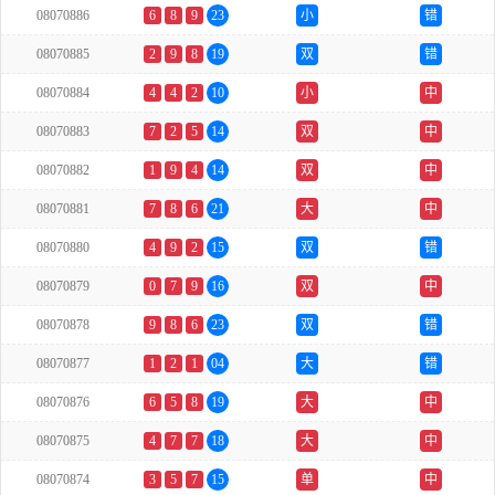
08070886
6
8
9
23
小
错
08070885
2
9
8
19
双
错
08070884
4
4
2
10
小
中
08070883
7
2
5
14
双
中
08070882
1
9
4
14
双
中
08070881
7
8
6
21
大
中
08070880
4
9
2
15
双
错
08070879
0
7
9
16
双
中
08070878
9
8
6
23
双
错
08070877
1
2
1
04
大
错
08070876
6
5
8
19
大
中
08070875
4
7
7
18
大
中
08070874
3
5
7
15
单
中