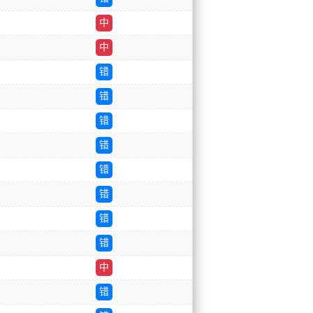
中
中
错
错
错
错
错
错
错
错
中
错