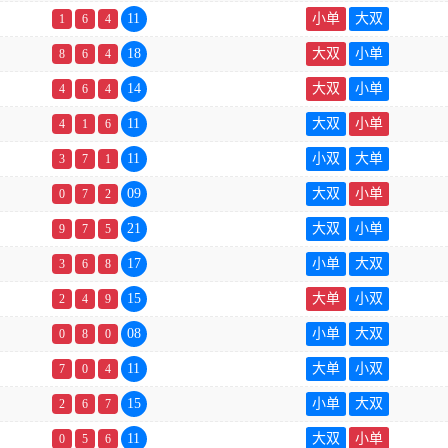
11
小单
大双
1
6
4
18
大双
小单
8
6
4
14
大双
小单
4
6
4
11
大双
小单
4
1
6
11
小双
大单
3
7
1
09
大双
小单
0
7
2
21
大双
小单
9
7
5
17
小单
大双
3
6
8
15
大单
小双
2
4
9
08
小单
大双
0
8
0
11
大单
小双
7
0
4
15
小单
大双
2
6
7
11
大双
小单
0
5
6