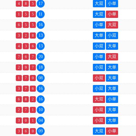
17
大双
小单
4
8
5
11
大双
小单
1
5
5
16
小单
大双
6
5
5
13
大单
小双
3
2
8
13
小双
大单
4
3
6
20
小单
大双
7
6
7
18
小双
大单
2
9
7
08
小双
大单
1
7
0
16
小双
大单
3
7
6
16
大双
小单
6
8
2
10
小双
大单
2
7
1
04
小双
大单
3
0
1
09
大双
小单
3
6
0