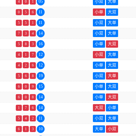
05
小双
大单
4
0
1
11
小单
大双
0
5
6
11
小双
大单
5
5
1
14
小双
大单
7
3
4
16
小单
大双
5
8
3
12
小双
大单
4
1
7
12
小单
大双
4
2
6
19
小双
大单
5
6
8
15
小单
大双
6
0
9
14
小单
大双
6
0
8
14
大双
小单
1
7
6
11
小双
大单
5
4
2
10
大单
小双
6
1
3