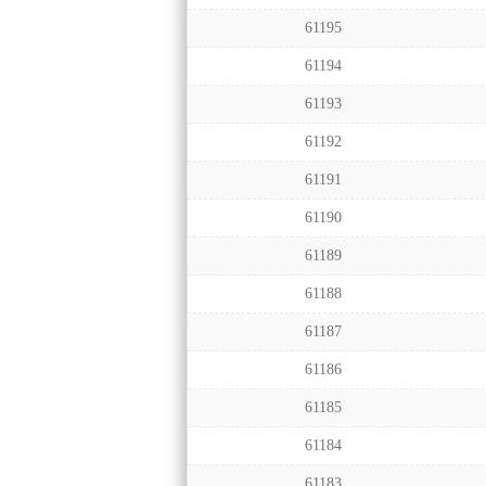
61195
61194
61193
61192
61191
61190
61189
61188
61187
61186
61185
61184
61183