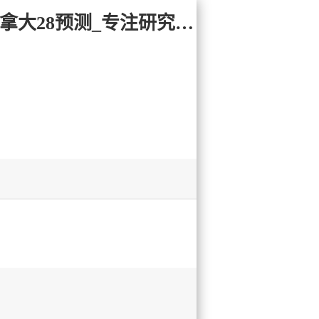
易记网址:28yc.com 加拿大28-加拿大28开奖|PC结果预测官网|加拿大28预测_专注研究加拿大预测!