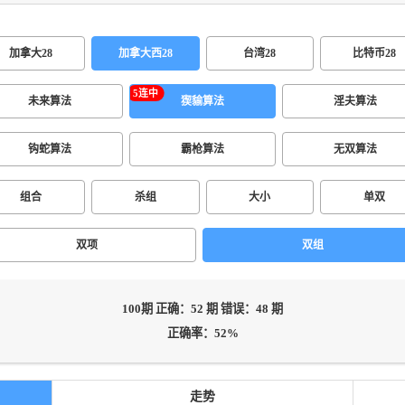
加拿大28
加拿大西28
台湾28
比特币28
未来算法
猰貐算法
淫夫算法
钩蛇算法
霸枪算法
无双算法
组合
杀组
大小
单双
双项
双组
100期 正确：52 期 错误：48 期
正确率：52%
走势