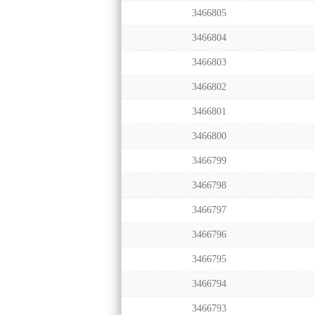
3466805
3466804
3466803
3466802
3466801
3466800
3466799
3466798
3466797
3466796
3466795
3466794
3466793