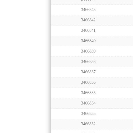
3466843
3466842
3466841
3466840
3466839
3466838
3466837
3466836
3466835
3466834
3466833
3466832