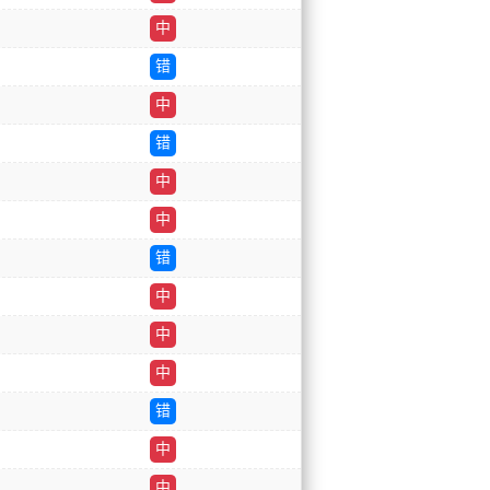
中
错
中
错
中
中
错
中
中
中
错
中
中