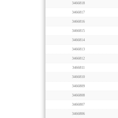
3466818
3466817
3466816
3466815
3466814
3466813
3466812
3466811
3466810
3466809
3466808
3466807
3466806