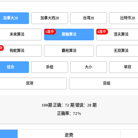
加拿大28
加拿大西28
台湾28
比特币28
未来算法
猰貐算法
淫夫算法
钩蛇算法
霸枪算法
无双算法
组合
杀组
大小
单双
双项
双组
100期 正确：72 期 错误：28 期
正确率：72%
走势