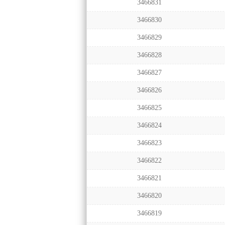
3466831
3466830
3466829
3466828
3466827
3466826
3466825
3466824
3466823
3466822
3466821
3466820
3466819