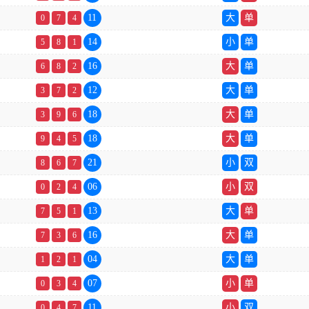
11
大
单
0
7
4
14
小
单
5
8
1
16
大
单
6
8
2
12
大
单
3
7
2
18
大
单
3
9
6
18
大
单
9
4
5
21
小
双
8
6
7
06
小
双
0
2
4
13
大
单
7
5
1
16
大
单
7
3
6
04
大
单
1
2
1
07
小
单
0
3
4
11
小
双
0
4
7