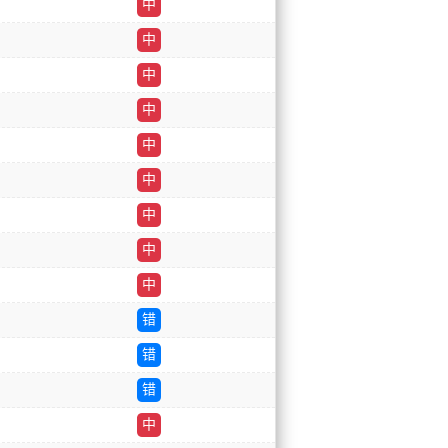
中
中
中
中
中
中
中
中
中
错
错
错
中