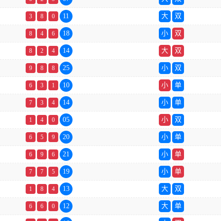
11
大
双
3
8
0
18
小
双
8
4
6
14
大
双
8
2
4
25
小
双
9
8
8
10
小
单
6
3
1
14
小
单
7
3
4
05
小
双
1
4
0
20
小
单
6
5
9
21
小
单
6
9
6
19
小
单
7
7
5
13
大
双
1
8
4
12
大
单
6
6
0