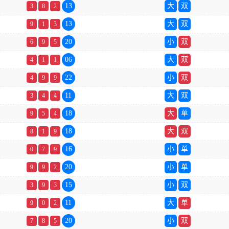
13
大
双
3
8
2
13
大
双
9
1
3
20
小
双
6
9
5
06
大
双
4
1
1
22
小
双
4
9
9
11
大
双
3
4
4
18
大
单
9
5
4
18
大
双
8
1
9
16
小
单
0
7
9
20
小
单
9
9
2
15
小
双
3
9
3
11
大
单
9
0
2
20
小
双
7
8
5