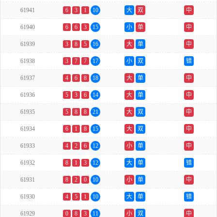
61941
6
3
1
10
大
双
中
61940
6
6
3
15
小
单
中
61939
3
8
5
16
大
单
中
61938
3
7
7
17
小
双
错
61937
4
6
8
18
大
单
中
61936
5
3
6
14
大
单
中
61935
5
8
8
21
大
双
中
61934
6
1
8
15
大
双
中
61933
4
2
6
12
小
单
中
61932
8
1
3
12
大
单
错
61931
8
2
0
10
小
单
中
61930
4
5
1
10
大
单
错
61929
0
8
3
11
小
双
中