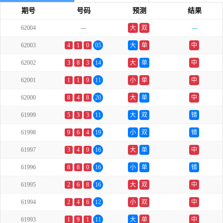
期号
号码
预测
结果
62004
---
大
双
---
62003
4
1
0
05
大
单
中
62002
3
8
3
14
大
单
中
62001
1
1
9
11
小
单
中
62000
8
4
8
20
大
单
中
61999
5
3
3
11
大
双
错
61998
9
6
4
19
小
双
错
61997
3
4
9
16
大
单
中
61996
8
8
0
16
小
单
错
61995
2
6
8
16
大
双
中
61994
2
4
6
12
小
双
中
61993
1
9
1
11
大
单
中