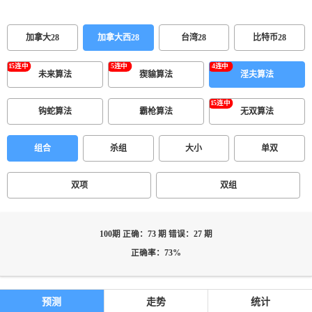
加拿大28
加拿大西28
台湾28
比特币28
未来算法
猰貐算法
淫夫算法
钩蛇算法
霸枪算法
无双算法
组合
杀组
大小
单双
双项
双组
100期 正确：73 期 错误：27 期
正确率：73%
预测
走势
统计