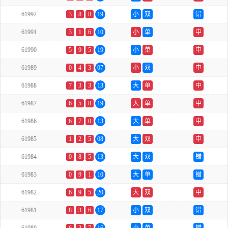
61992
3
8
8
19
小
双
错
61991
3
1
6
10
小
单
中
61990
5
9
5
19
小
单
中
61989
0
4
3
07
小
双
中
61988
7
3
3
13
大
单
中
61987
6
5
8
19
大
单
中
61986
6
7
0
13
大
单
中
61985
1
2
5
08
大
双
中
61984
0
8
5
13
大
双
错
61983
0
9
1
10
大
单
错
61982
6
9
5
20
大
双
中
61981
8
3
6
17
小
双
错