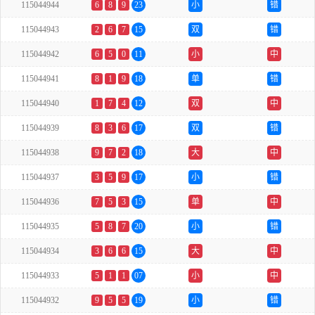
115044944
6
8
9
23
小
错
115044943
2
6
7
15
双
错
115044942
6
5
0
11
小
中
115044941
8
1
9
18
单
错
115044940
1
7
4
12
双
中
115044939
8
3
6
17
双
错
115044938
9
7
2
18
大
中
115044937
3
5
9
17
小
错
115044936
7
5
3
15
单
中
115044935
5
8
7
20
小
错
115044934
3
6
6
15
大
中
115044933
5
1
1
07
小
中
115044932
9
5
5
19
小
错