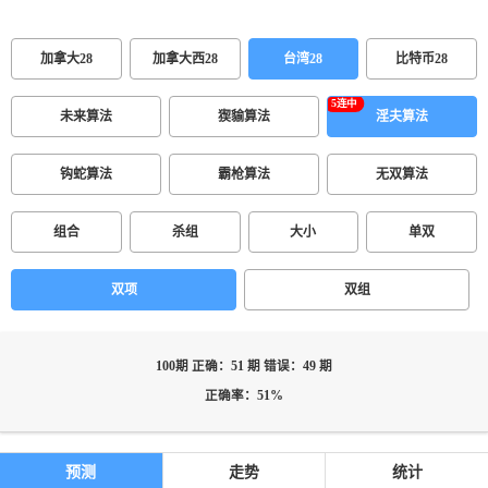
加拿大28
加拿大西28
台湾28
比特币28
未来算法
猰貐算法
淫夫算法
钩蛇算法
霸枪算法
无双算法
组合
杀组
大小
单双
双项
双组
100期 正确：51 期 错误：49 期
正确率：51%
预测
走势
统计