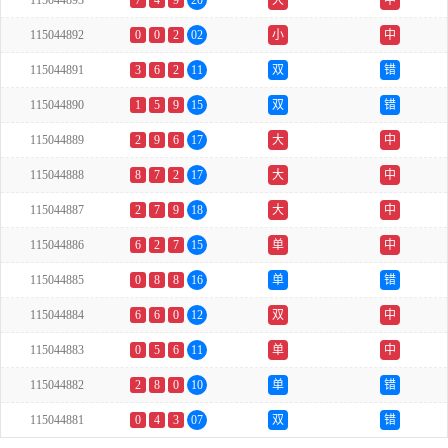
115044893
7
4
9
20
大
中
115044892
0
0
2
02
小
中
115044891
3
6
2
11
双
错
115044890
1
5
9
15
双
错
115044889
2
9
6
17
大
中
115044888
8
7
2
17
大
中
115044887
2
7
9
18
大
中
115044886
6
2
7
15
单
中
115044885
0
8
8
16
单
错
115044884
6
6
0
12
双
中
115044883
0
5
6
11
单
中
115044882
2
8
0
10
单
错
115044881
0
4
3
07
双
错