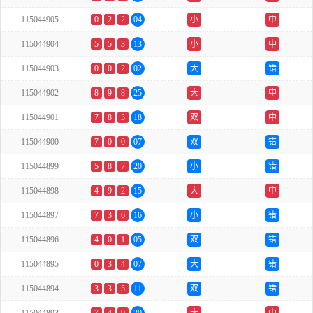
115044905
0
2
2
04
小
中
115044904
5
5
3
13
小
中
115044903
0
0
2
02
大
错
115044902
8
9
8
25
大
中
115044901
7
8
3
18
双
中
115044900
7
0
0
07
双
错
115044899
5
8
7
20
小
错
115044898
4
9
2
15
大
中
115044897
7
3
6
16
小
错
115044896
4
0
1
05
双
错
115044895
0
3
4
07
大
错
115044894
3
3
5
11
双
错