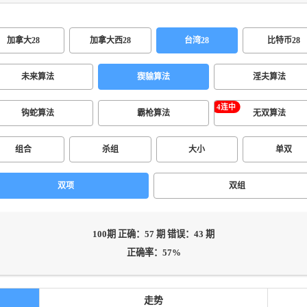
加拿大28
加拿大西28
台湾28
比特币28
未来算法
猰貐算法
淫夫算法
钩蛇算法
霸枪算法
无双算法
组合
杀组
大小
单双
双项
双组
100期 正确：57 期 错误：43 期
正确率：57%
走势