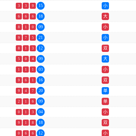
15
小
3
3
9
18
大
6
6
6
09
小
8
1
0
21
小
9
7
5
12
双
8
1
3
09
大
5
0
4
03
小
1
1
1
16
双
9
6
1
20
单
9
4
7
09
单
2
1
6
04
小
0
1
3
18
双
9
1
8
12
小
0
6
6