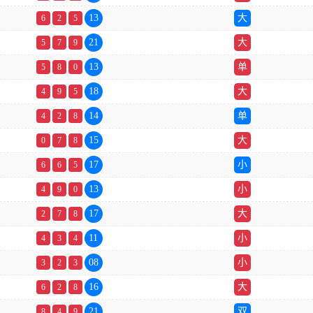
13
大
6
2
5
21
大
5
7
9
13
单
5
8
0
18
大
4
9
5
14
单
4
2
8
15
大
0
7
8
17
小
6
6
5
13
小
4
9
0
17
大
2
7
8
11
小
4
3
4
08
小
3
2
3
16
大
6
2
8
21
双
8
4
9