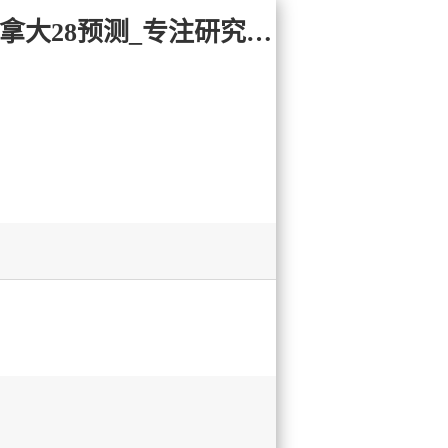
易记网址:28yc.com 加拿大28-加拿大28开奖|PC结果预测官网|加拿大28预测_专注研究加拿大预测!