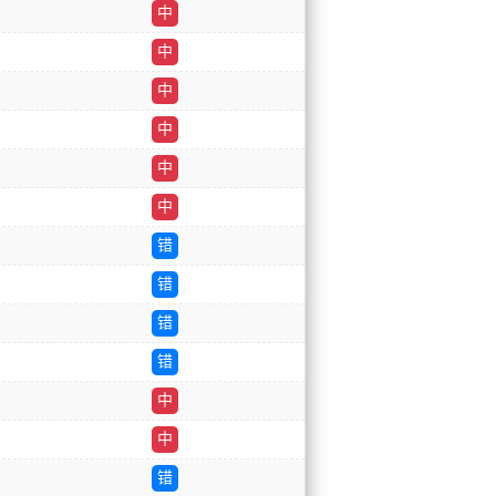
中
中
中
中
中
中
错
错
错
错
中
中
错