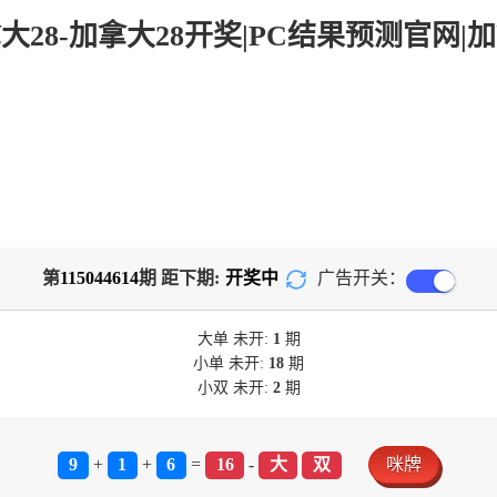
第
115044614
期 距下期:
开奖中
广告开关：
大单
未开:
1
期
小单
未开:
18
期
小双
未开:
2
期
9
+
1
+
6
=
16
-
大
双
咪牌