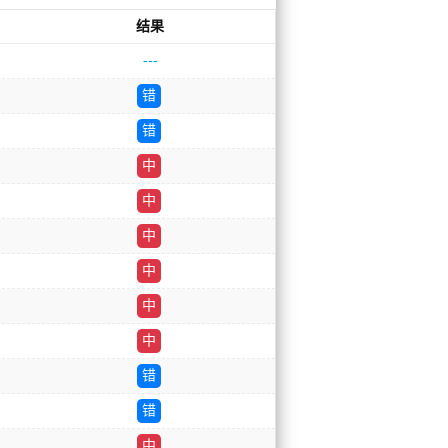
结果
---
错
错
中
中
中
中
中
中
错
错
中