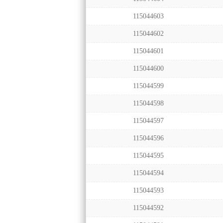
115044603
115044602
115044601
115044600
115044599
115044598
115044597
115044596
115044595
115044594
115044593
115044592