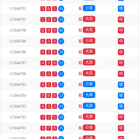
小双
115044792
3
0
1
04
殺
错
大双
115044791
1
3
6
10
殺
中
大双
115044790
6
0
0
06
殺
中
小双
115044789
8
5
4
17
殺
中
大单
115044788
0
1
9
10
殺
中
大双
115044787
4
1
6
11
殺
中
大双
115044786
3
3
7
13
殺
中
小单
115044785
6
2
5
13
殺
错
大单
115044784
9
8
6
23
殺
错
大双
115044783
8
3
3
14
殺
错
大单
115044782
3
2
5
10
殺
中
小单
115044781
9
7
9
25
殺
中
小单