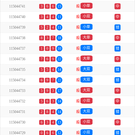
小单
115044741
3
6
6
15
殺
中
小双
115044740
3
4
4
11
殺
中
小单
115044739
5
2
4
11
殺
错
大单
115044738
8
3
7
18
殺
中
小双
115044737
1
0
9
10
殺
错
大单
115044736
7
6
9
22
殺
中
大双
115044735
5
5
4
14
殺
错
大双
115044734
6
9
7
22
殺
错
大双
115044733
5
9
3
17
殺
中
小双
115044732
5
6
3
14
殺
中
大双
115044731
2
8
4
14
殺
错
小双
115044730
6
3
4
13
殺
中
小双
115044729
0
6
6
12
殺
错