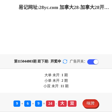
易记网址:28yc.com 加拿大28-加拿大28开奖|PC结果预测官网|加拿大28预测_专注研究加拿大预测!
第
115044803
期 距下期:
开奖中
广告开关：
大单
未开:
1
期
小单
未开:
2
期
小双
未开:
11
期
9
6
9
24
大
双
咪牌
+
+
=
-