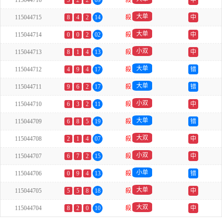
115044716
5
2
2
09
殺
中
大单
115044715
8
4
2
14
殺
中
大单
115044714
0
0
2
02
殺
中
小双
115044713
8
1
4
13
殺
中
大单
115044712
4
9
4
17
殺
错
大单
115044711
9
6
2
17
殺
错
小双
115044710
6
3
2
11
殺
中
大单
115044709
6
8
5
19
殺
错
大双
115044708
2
1
4
07
殺
中
小双
115044707
6
7
2
15
殺
中
小单
115044706
0
9
4
13
殺
错
大单
115044705
5
5
8
18
殺
中
大双
115044704
8
2
0
10
殺
中