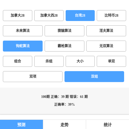
加拿大28
加拿大西28
台湾28
比特币28
未来算法
猰貐算法
淫夫算法
钩蛇算法
霸枪算法
无双算法
组合
杀组
大小
单双
双项
双组
100期 正确：39 期 错误：61 期
正确率：39%
预测
走势
统计