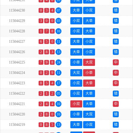
115044231
8
4
8
20
小双
大单
错
115044230
0
3
4
07
大单
小双
错
115044229
3
0
0
03
小双
大单
错
115044228
1
7
8
16
小双
大单
错
115044227
6
5
0
11
大单
小双
错
115044226
2
8
3
13
大单
小双
错
115044225
7
9
8
24
小单
大双
中
115044224
0
2
9
11
大双
小单
中
115044223
8
5
4
17
小双
大单
中
115044222
2
1
2
05
小双
大单
错
115044221
2
4
4
10
小双
大单
中
115044220
2
8
0
10
小单
大双
错
115044219
0
8
5
13
大单
小双
错